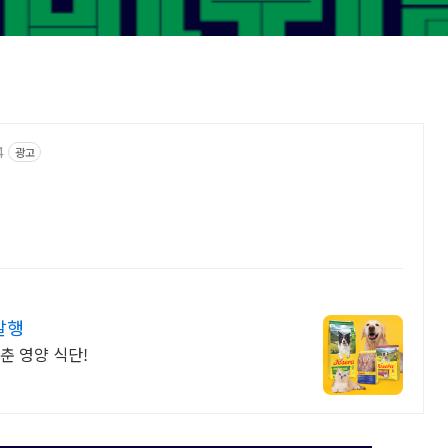
4
광고
발행
맞춘 영양 식단!