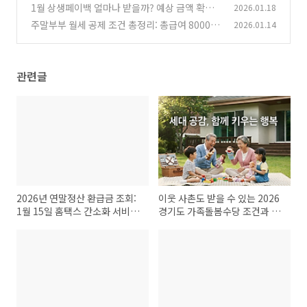
보는 이유
1월 상생페이백 얼마나 받을까? 예상 금액 확인
2026.01.18
(1)
하고 디지털 온누리상품권으로 알뜰하게 쇼핑하
주말부부 월세 공제 조건 총정리: 총급여 8000 기
2026.01.14
기
준과 주택 소유 여부 확인법
(0)
(0)
관련글
2026년 연말정산 환급금 조회:
이웃 사촌도 받을 수 있는 2026
1월 15일 홈택스 간소화 서비스
경기도 가족돌봄수당 조건과 경
로 13월의 월급 확인하는 법
기민원24 접수법