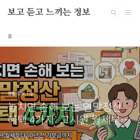
본문 바로가기
보고 듣고 느끼는 정보
홈
생활 정보 Tip
놓치면 손해 보는 연말정산
혜택 4가지: 고시원 월세부터
10년 전 기부금까지
by 정보학회
2026. 1. 21.