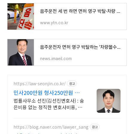
음주운전 세 번 하면 면허 영구 박탈·차량 몰수 법안 추진
www.ytn.co.kr
음주운전자 면허 영구 박탈하는 '차량몰수법' 추진된다
news.imaeil.com
https://law-seonjin.co.kr/
광고
민사200만원 형사250만원 변호
사선임비용 수임료 정찰제
법률사무소 선진(김선진변호사) : 숨
은비용 없는 정직한 변호사비용, 수
임료 정찰제 정직한 변호사, 합리적
인 가성비로 최고의 결과를 만나보
세요.
https://blog.naver.com/lawyer_sang
광고