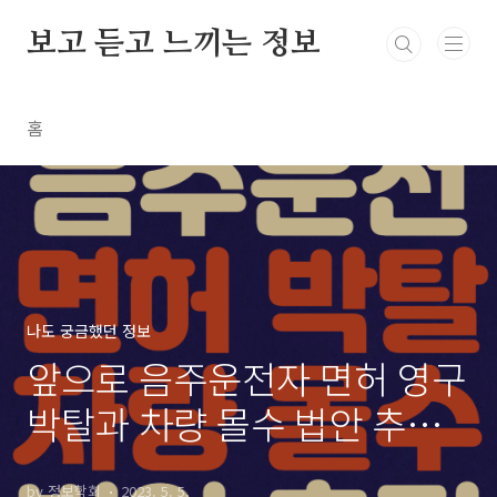
본문 바로가기
보고 듣고 느끼는 정보
홈
나도 궁금했던 정보
앞으로 음주운전자 면허 영구
박탈과 차량 몰수 법안 추진
할 계획
by 정보학회
2023. 5. 5.