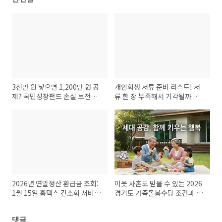
3천만 원 넣으면 1,200만 원 공
개인회생 서류 준비 리스트! 서
제? 국민성장펀드 손실 보전
류 한 장 부족해서 기각될까 봐
20%의 비밀과 팩트체크
걱정된다면 필독
2026년 연말정산 환급금 조회:
이웃 사촌도 받을 수 있는 2026
1월 15일 홈택스 간소화 서비스
경기도 가족돌봄수당 조건과 경
로 13월의 월급 확인하는 법
기민원24 접수법
댓글