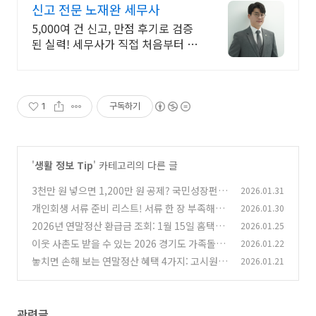
신고 전문 노재완 세무사
5,000여 건 신고, 만점 후기로 검증
된 실력! 세무사가 직접 처음부터 끝
까지/ 신고 후에도 세금 관련 언제든
지 편하게 연락하세요!
1
구독하기
'
생활 정보 Tip
' 카테고리의 다른 글
3천만 원 넣으면 1,200만 원 공제? 국민성장펀드
2026.01.31
손실 보전 20%의 비밀과 팩트체크
개인회생 서류 준비 리스트! 서류 한 장 부족해서
2026.01.30
(0)
기각될까 봐 걱정된다면 필독
2026년 연말정산 환급금 조회: 1월 15일 홈택스
2026.01.25
(1)
간소화 서비스로 13월의 월급 확인하는 법
이웃 사촌도 받을 수 있는 2026 경기도 가족돌봄
2026.01.22
(0)
수당 조건과 경기민원24 접수법
놓치면 손해 보는 연말정산 혜택 4가지: 고시원
2026.01.21
(0)
월세부터 10년 전 기부금까지
(0)
관련글